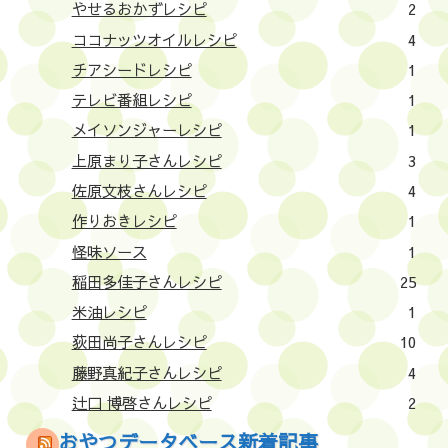
やせるおかずレシピ
2
ココナッツオイルレシピ
4
チアシードレシピ
1
テレビ番組レシピ
1
メイソンジャーレシピ
1
上原まり子さんレシピ
3
佐原文枝さんレシピ
4
作りおきレシピ
1
怪味ソース
1
稲田多佳子さんレシピ
25
米油レシピ
1
荻田尚子さんレシピ
10
藤野真紀子さんレシピ
4
辻口 博啓さんレシピ
2
おやつデータベース新着記事