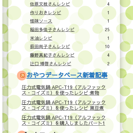
佐原文枝さんレシピ
4
作りおきレシピ
1
怪味ソース
1
稲田多佳子さんレシピ
25
米油レシピ
1
荻田尚子さんレシピ
10
藤野真紀子さんレシピ
4
辻口 博啓さんレシピ
2
おやつデータベース新着記事
圧力式電気鍋 APC-T19（アルファック
ス・コイズミ）を使ったレシピ 煮物
圧力式電気鍋 APC-T19（アルファック
ス・コイズミ）を使ったレシピ 黒豆煮
圧力式電気鍋 APC-T19（アルファック
ス・コイズミ）を購入しましたパート1