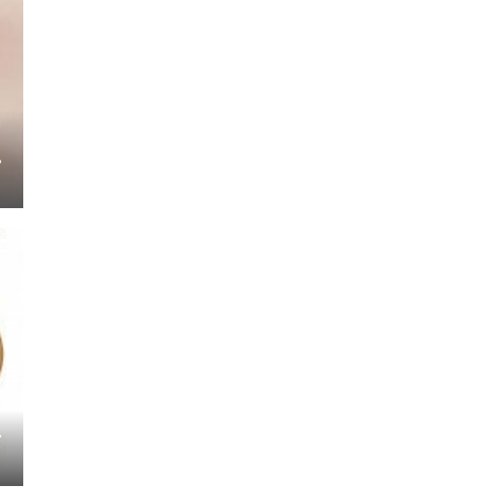
リ
ル
ー