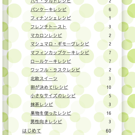
パイ・タルトレシピ
2
パンケーキレシピ
6
フィナンシェレシピ
1
フレンチトースト
3
マカロンレシピ
2
マシュマロ・ギモーヴレシピ
2
マフィンカップケーキレシピ
7
ロールケーキレシピ
7
ワッフル・ラスクレシピ
2
北欧スイーツ
3
卵が決めて!レシピ
10
小さなサイズのレシピ
5
抹茶レシピ
3
果物を使ったレシピ
16
男性向きレシピ
3
はじめて
60