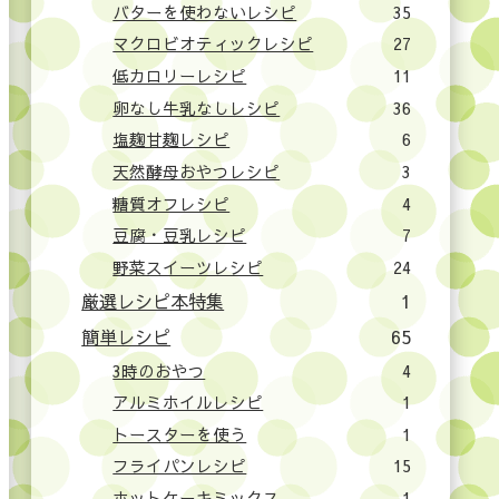
バターを使わないレシピ
35
マクロビオティックレシピ
27
低カロリーレシピ
11
卵なし牛乳なしレシピ
36
塩麹甘麹レシピ
6
天然酵母おやつレシピ
3
糖質オフレシピ
4
豆腐・豆乳レシピ
7
野菜スイーツレシピ
24
厳選レシピ本特集
1
簡単レシピ
65
3時のおやつ
4
アルミホイルレシピ
1
トースターを使う
1
フライパンレシピ
15
ホットケーキミックス
1