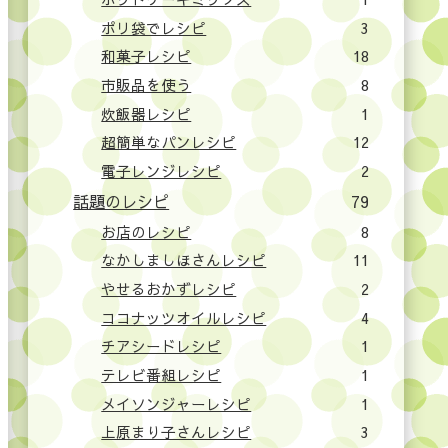
ポリ袋でレシピ
3
和菓子レシピ
18
市販品を使う
8
炊飯器レシピ
1
超簡単なパンレシピ
12
電子レンジレシピ
2
話題のレシピ
79
お店のレシピ
8
なかしましほさんレシピ
11
やせるおかずレシピ
2
ココナッツオイルレシピ
4
チアシードレシピ
1
テレビ番組レシピ
1
メイソンジャーレシピ
1
上原まり子さんレシピ
3