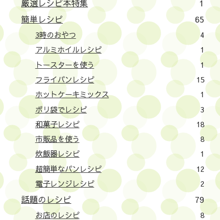
厳選レシピ本特集
1
簡単レシピ
65
3時のおやつ
4
アルミホイルレシピ
1
トースターを使う
1
フライパンレシピ
15
ホットケーキミックス
1
ポリ袋でレシピ
3
和菓子レシピ
18
市販品を使う
8
炊飯器レシピ
1
超簡単なパンレシピ
12
電子レンジレシピ
2
話題のレシピ
79
お店のレシピ
8