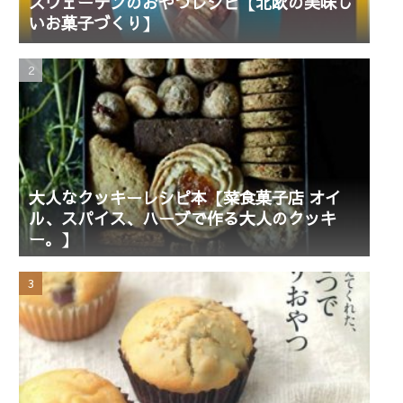
スウェーデンのおやつレシピ【北欧の美味し
いお菓子づくり】
大人なクッキーレシピ本【菜食菓子店 オイ
ル、スパイス、ハーブで作る大人のクッキ
ー。】