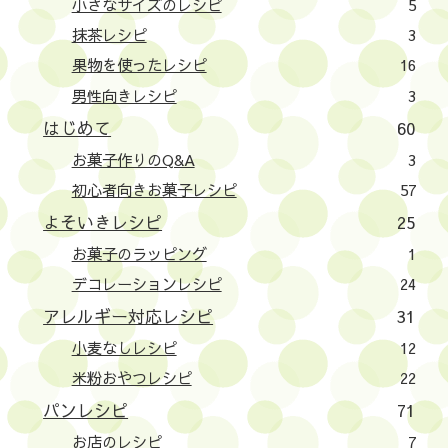
小さなサイズのレシピ
5
抹茶レシピ
3
果物を使ったレシピ
16
男性向きレシピ
3
はじめて
60
お菓子作りのQ&A
3
初心者向きお菓子レシピ
57
よそいきレシピ
25
お菓子のラッピング
1
デコレーションレシピ
24
アレルギー対応レシピ
31
小麦なしレシピ
12
米粉おやつレシピ
22
パンレシピ
71
お店のレシピ
7