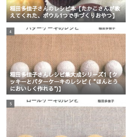
稲田多佳子さんのレシピ本【たかこさんが教
えてくれた、ボウル1つで手づくりおやつ】
稲田多佳子さんレシピ集大成シリーズ1【ク
ッキーとバターケーキのレシピ (“ほんとう
においしく作れる")】