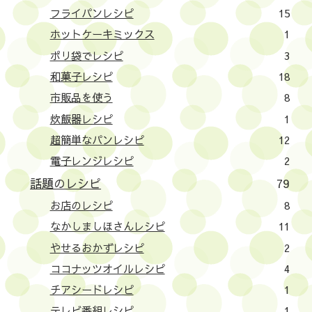
フライパンレシピ
15
ホットケーキミックス
1
ポリ袋でレシピ
3
和菓子レシピ
18
市販品を使う
8
炊飯器レシピ
1
超簡単なパンレシピ
12
電子レンジレシピ
2
話題のレシピ
79
お店のレシピ
8
なかしましほさんレシピ
11
やせるおかずレシピ
2
ココナッツオイルレシピ
4
チアシードレシピ
1
テレビ番組レシピ
1