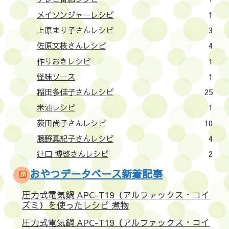
メイソンジャーレシピ
1
上原まり子さんレシピ
3
佐原文枝さんレシピ
4
作りおきレシピ
1
怪味ソース
1
稲田多佳子さんレシピ
25
米油レシピ
1
荻田尚子さんレシピ
10
藤野真紀子さんレシピ
4
辻口 博啓さんレシピ
2
おやつデータベース新着記事
圧力式電気鍋 APC-T19（アルファックス・コイ
ズミ）を使ったレシピ 煮物
圧力式電気鍋 APC-T19（アルファックス・コイ