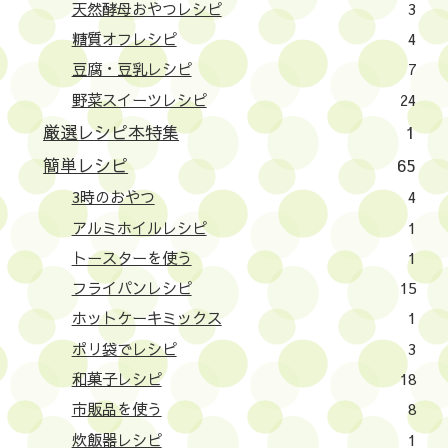
天然酵母おやつレシピ
3
糖質オフレシピ
4
豆腐・豆乳レシピ
7
野菜スイーツレシピ
24
厳選レシピ本特集
1
簡単レシピ
65
3時のおやつ
4
アルミホイルレシピ
1
トースターを使う
1
フライパンレシピ
15
ホットケーキミックス
1
ポリ袋でレシピ
3
和菓子レシピ
18
市販品を使う
8
炊飯器レシピ
1