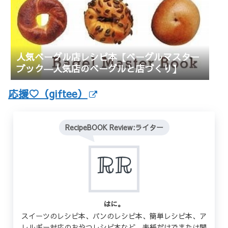
人気ベーグル店レシピ本【ベーグルマスター
ブック―人気店のベーグルと店づくり】
応援♡（giftee）
RecipeBOOK Review:ライター
はに。
スイーツのレシピ本、パンのレシピ本、簡単レシピ本、ア
レルギー対応のおやつレシピ本など、表紙だけでまたは開