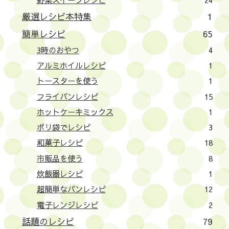
厳選レシピ本特集
1
簡単レシピ
65
3時のおやつ
4
アルミホイルレシピ
1
トースターを使う
1
フライパンレシピ
15
ホットケーキミックス
1
ポリ袋でレシピ
3
和菓子レシピ
18
市販品を使う
8
炊飯器レシピ
1
超簡単なパンレシピ
12
電子レンジレシピ
2
話題のレシピ
79