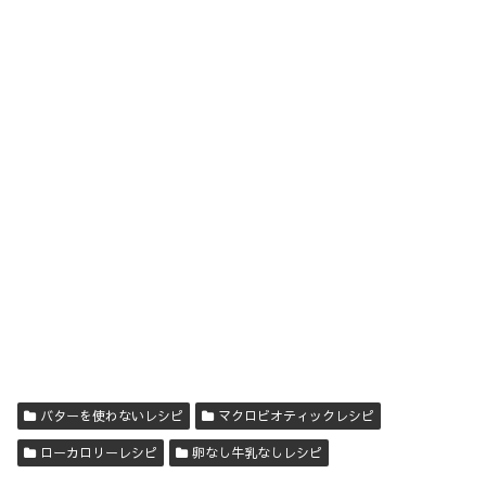
バターを使わないレシピ
マクロビオティックレシピ
ローカロリーレシピ
卵なし牛乳なしレシピ