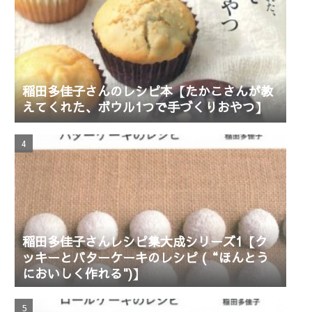
稲田多佳子さんのレシピ本【たかこさんが教
えてくれた、ボウル1つで手づくりおやつ】
稲田多佳子さんレシピ集大成シリーズ1【ク
ッキーとバターケーキのレシピ (“ほんとう
においしく作れる")】