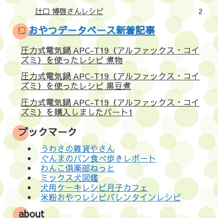
辻口 博啓さんレシピ
2
おやつデータベース新着記事
圧力式電気鍋 APC-T19（アルファックス・コイ
ズミ）を使ったレシピ 煮物
圧力式電気鍋 APC-T19（アルファックス・コイ
ズミ）を使ったレシピ 黒豆煮
圧力式電気鍋 APC-T19（アルファックス・コイ
ズミ）を購入しましたパート1
ブックマーク
うわさの雑貨やさん
ぐんまのパン食べ歩きレポート
わんこ倶楽部ねっと
ミックス犬図鑑
犬用ケーキレシピ月子カフェ
米粉おやつレシピバレンタインレシピ
about