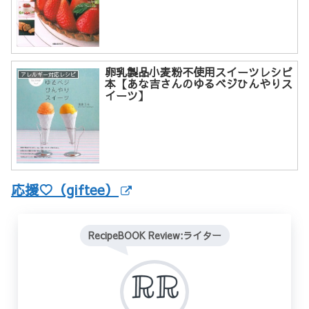
卵乳製品小麦粉不使用スイーツレシピ
アレルギー対応レシピ
本【あな吉さんのゆるベジひんやりス
イーツ】
応援♡（giftee）
RecipeBOOK Review:ライター