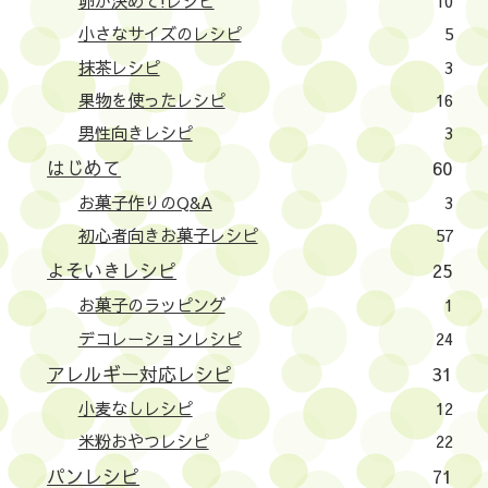
卵が決めて!レシピ
10
小さなサイズのレシピ
5
抹茶レシピ
3
果物を使ったレシピ
16
男性向きレシピ
3
はじめて
60
お菓子作りのQ&A
3
初心者向きお菓子レシピ
57
よそいきレシピ
25
お菓子のラッピング
1
デコレーションレシピ
24
アレルギー対応レシピ
31
小麦なしレシピ
12
米粉おやつレシピ
22
パンレシピ
71