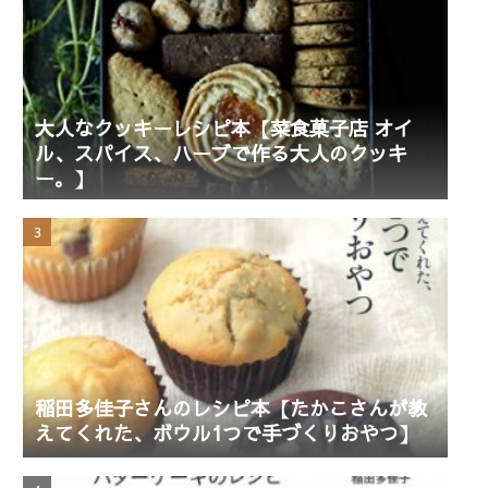
大人なクッキーレシピ本【菜食菓子店 オイ
ル、スパイス、ハーブで作る大人のクッキ
ー。】
稲田多佳子さんのレシピ本【たかこさんが教
えてくれた、ボウル1つで手づくりおやつ】