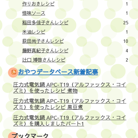
作りおきレシピ
1
怪味ソース
1
稲田多佳子さんレシピ
25
米油レシピ
1
荻田尚子さんレシピ
10
藤野真紀子さんレシピ
4
辻口 博啓さんレシピ
2
おやつデータベース新着記事
圧力式電気鍋 APC-T19（アルファックス・コイ
ズミ）を使ったレシピ 煮物
圧力式電気鍋 APC-T19（アルファックス・コイ
ズミ）を使ったレシピ 黒豆煮
圧力式電気鍋 APC-T19（アルファックス・コイ
ズミ）を購入しましたパート1
ブックマーク