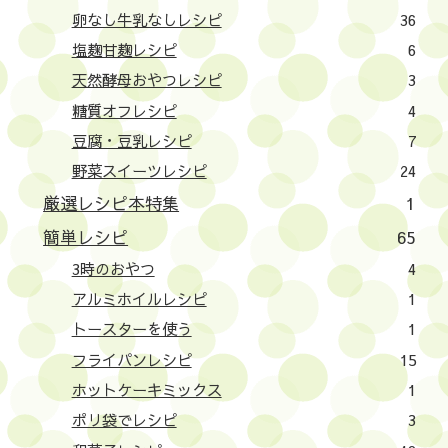
卵なし牛乳なしレシピ
36
塩麹甘麹レシピ
6
天然酵母おやつレシピ
3
糖質オフレシピ
4
豆腐・豆乳レシピ
7
野菜スイーツレシピ
24
厳選レシピ本特集
1
簡単レシピ
65
3時のおやつ
4
アルミホイルレシピ
1
トースターを使う
1
フライパンレシピ
15
ホットケーキミックス
1
ポリ袋でレシピ
3