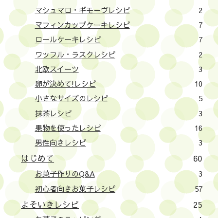
マシュマロ・ギモーヴレシピ
2
マフィンカップケーキレシピ
7
ロールケーキレシピ
7
ワッフル・ラスクレシピ
2
北欧スイーツ
3
卵が決めて!レシピ
10
小さなサイズのレシピ
5
抹茶レシピ
3
果物を使ったレシピ
16
男性向きレシピ
3
はじめて
60
お菓子作りのQ&A
3
初心者向きお菓子レシピ
57
よそいきレシピ
25