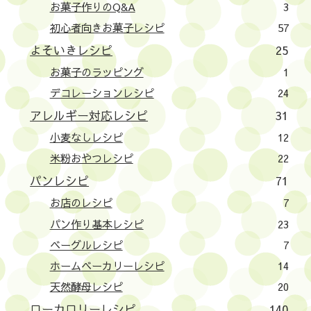
お菓子作りのQ&A
3
初心者向きお菓子レシピ
57
よそいきレシピ
25
お菓子のラッピング
1
デコレーションレシピ
24
アレルギー対応レシピ
31
小麦なしレシピ
12
米粉おやつレシピ
22
パンレシピ
71
お店のレシピ
7
パン作り基本レシピ
23
ベーグルレシピ
7
ホームベーカリーレシピ
14
天然酵母レシピ
20
ローカロリーレシピ
140