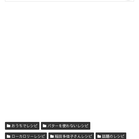
おうちでレシピ
バターを使わないレシピ
ローカロリーレシピ
稲田多佳子さんレシピ
話題のレシピ