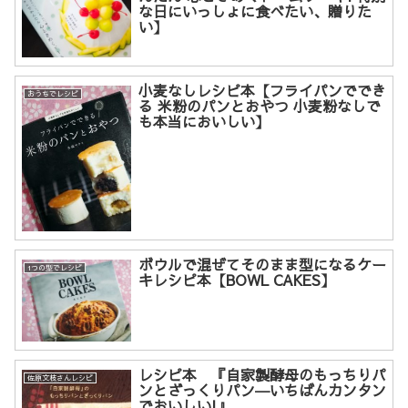
な日にいっしょに食べたい、贈りた
い】
小麦なしレシピ本【フライパンででき
おうちでレシピ
る 米粉のパンとおやつ 小麦粉なしで
も本当においしい】
ボウルで混ぜてそのまま型になるケー
1つの型でレシピ
キレシピ本【BOWL CAKES】
レシピ本 『自家製酵母のもっちりパ
佐原文枝さんレシピ
ンとざっくりパン―いちばんカンタン
でおいしい!』