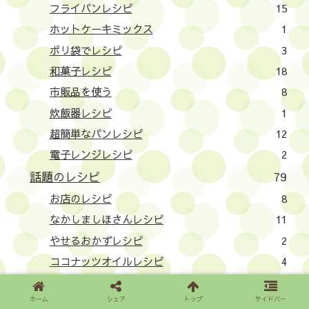
フライパンレシピ
15
ホットケーキミックス
1
ポリ袋でレシピ
3
和菓子レシピ
18
市販品を使う
8
炊飯器レシピ
1
超簡単なパンレシピ
12
電子レンジレシピ
2
話題のレシピ
79
お店のレシピ
8
なかしましほさんレシピ
11
やせるおかずレシピ
2
ココナッツオイルレシピ
4
チアシードレシピ
1
ホーム
シェア
トップ
サイドバー
テレビ番組レシピ
1