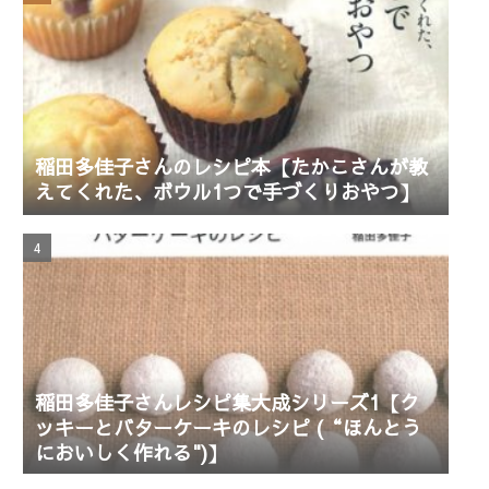
稲田多佳子さんのレシピ本【たかこさんが教
えてくれた、ボウル1つで手づくりおやつ】
稲田多佳子さんレシピ集大成シリーズ1【ク
ッキーとバターケーキのレシピ (“ほんとう
においしく作れる")】