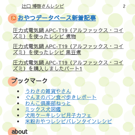
辻口 博啓さんレシピ
2
おやつデータベース新着記事
圧力式電気鍋 APC-T19（アルファックス・コイ
ズミ）を使ったレシピ 煮物
圧力式電気鍋 APC-T19（アルファックス・コイ
ズミ）を使ったレシピ 黒豆煮
圧力式電気鍋 APC-T19（アルファックス・コイ
ズミ）を購入しましたパート1
ブックマーク
うわさの雑貨やさん
ぐんまのパン食べ歩きレポート
わんこ倶楽部ねっと
ミックス犬図鑑
犬用ケーキレシピ月子カフェ
米粉おやつレシピバレンタインレシピ
about