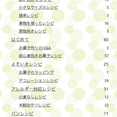
小さなサイズのレシピ
5
抹茶レシピ
3
果物を使ったレシピ
16
男性向きレシピ
3
はじめて
60
お菓子作りのQ&A
3
初心者向きお菓子レシピ
57
よそいきレシピ
25
お菓子のラッピング
1
デコレーションレシピ
24
アレルギー対応レシピ
31
小麦なしレシピ
12
米粉おやつレシピ
22
パンレシピ
71