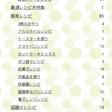
厳選レシピ本特集
1
簡単レシピ
65
3時のおやつ
4
アルミホイルレシピ
1
トースターを使う
1
フライパンレシピ
15
ホットケーキミックス
1
ポリ袋でレシピ
3
和菓子レシピ
18
市販品を使う
8
炊飯器レシピ
1
超簡単なパンレシピ
12
電子レンジレシピ
2
話題のレシピ
79