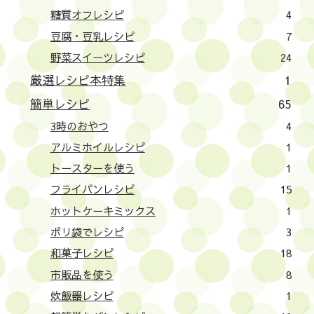
糖質オフレシピ
4
豆腐・豆乳レシピ
7
野菜スイーツレシピ
24
厳選レシピ本特集
1
簡単レシピ
65
3時のおやつ
4
アルミホイルレシピ
1
トースターを使う
1
フライパンレシピ
15
ホットケーキミックス
1
ポリ袋でレシピ
3
和菓子レシピ
18
市販品を使う
8
炊飯器レシピ
1