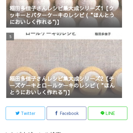
稲田多佳子さんレシピ集大成シリーズ1【ク
ッキーとバターケーキのレシピ (“ほんとう
においしく作れる")】
稲田多佳子さんレシピ集大成シリーズ2【チ
ーズケーキとロールケーキのレシピ (“ほん
とうにおいしく作れる")】
Twitter
Facebook
LINE