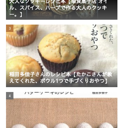
大人なクッキーレシピ本【菜食菓子店 オイ
ル、スパイス、ハーブで作る大人のクッキ
ー。】
稲田多佳子さんのレシピ本【たかこさんが教
えてくれた、ボウル1つで手づくりおやつ】