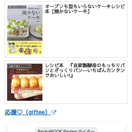
オーブンも型もいらないケーキレシピ
おうちでレシピ
本【焼かないケーキ】
レシピ本 『自家製酵母のもっちりパ
佐原文枝さんレシピ
ンとざっくりパン―いちばんカンタン
でおいしい!』
応援♡（giftee）
RecipeBOOK Review:ライター