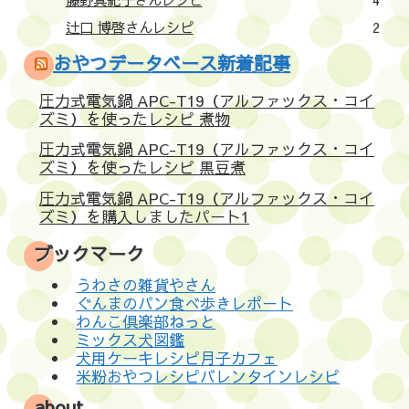
辻口 博啓さんレシピ
2
おやつデータベース新着記事
圧力式電気鍋 APC-T19（アルファックス・コイ
ズミ）を使ったレシピ 煮物
圧力式電気鍋 APC-T19（アルファックス・コイ
ズミ）を使ったレシピ 黒豆煮
圧力式電気鍋 APC-T19（アルファックス・コイ
ズミ）を購入しましたパート1
ブックマーク
うわさの雑貨やさん
ぐんまのパン食べ歩きレポート
わんこ倶楽部ねっと
ミックス犬図鑑
犬用ケーキレシピ月子カフェ
米粉おやつレシピバレンタインレシピ
about