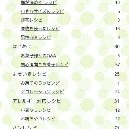
卵が決めて!レシピ
10
小さなサイズのレシピ
5
抹茶レシピ
3
果物を使ったレシピ
16
男性向きレシピ
3
はじめて
60
お菓子作りのQ&A
3
初心者向きお菓子レシピ
57
よそいきレシピ
25
お菓子のラッピング
1
デコレーションレシピ
24
アレルギー対応レシピ
31
小麦なしレシピ
12
米粉おやつレシピ
22
パンレシピ
71