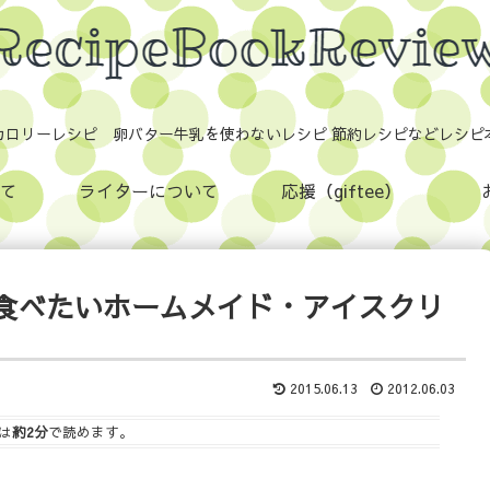
カロリーレシピ 卵バター牛乳を使わないレシピ 節約レシピなどレシピ
て
ライターについて
応援（giftee）
食べたいホームメイド・アイスクリ
2015.06.13
2012.06.03
は
約2分
で読めます。