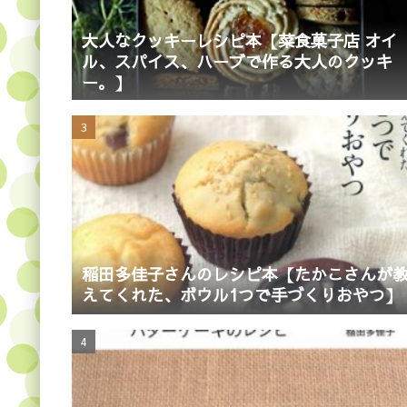
大人なクッキーレシピ本【菜食菓子店 オイ
ル、スパイス、ハーブで作る大人のクッキ
ー。】
稲田多佳子さんのレシピ本【たかこさんが
えてくれた、ボウル1つで手づくりおやつ】