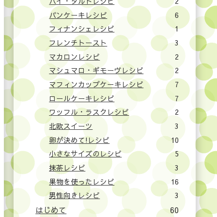
パイ・タルトレシピ
2
パンケーキレシピ
6
フィナンシェレシピ
1
フレンチトースト
3
マカロンレシピ
2
マシュマロ・ギモーヴレシピ
2
マフィンカップケーキレシピ
7
ロールケーキレシピ
7
ワッフル・ラスクレシピ
2
北欧スイーツ
3
卵が決めて!レシピ
10
小さなサイズのレシピ
5
抹茶レシピ
3
果物を使ったレシピ
16
男性向きレシピ
3
はじめて
60