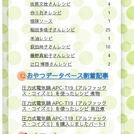
佐原文枝さんレシピ
4
作りおきレシピ
1
怪味ソース
1
稲田多佳子さんレシピ
25
米油レシピ
1
荻田尚子さんレシピ
10
藤野真紀子さんレシピ
4
辻口 博啓さんレシピ
2
おやつデータベース新着記事
圧力式電気鍋 APC-T19（アルファック
ス・コイズミ）を使ったレシピ 煮物
圧力式電気鍋 APC-T19（アルファック
ス・コイズミ）を使ったレシピ 黒豆煮
圧力式電気鍋 APC-T19（アルファック
ス・コイズミ）を購入しましたパート1