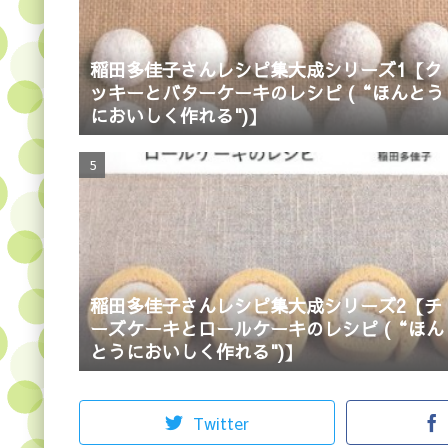
稲田多佳子さんレシピ集大成シリーズ1【ク
ッキーとバターケーキのレシピ (“ほんとう
においしく作れる")】
稲田多佳子さんレシピ集大成シリーズ2【チ
ーズケーキとロールケーキのレシピ (“ほん
とうにおいしく作れる")】
Twitter