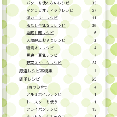
バターを使わないレシピ
35
マクロビオティックレシピ
27
低カロリーレシピ
11
卵なし牛乳なしレシピ
36
塩麹甘麹レシピ
6
天然酵母おやつレシピ
3
糖質オフレシピ
4
豆腐・豆乳レシピ
7
野菜スイーツレシピ
24
厳選レシピ本特集
1
簡単レシピ
65
3時のおやつ
4
アルミホイルレシピ
1
トースターを使う
1
フライパンレシピ
15
ホットケーキミックス
1