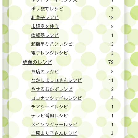
ポリ袋でレシピ
3
和菓子レシピ
18
市販品を使う
8
炊飯器レシピ
1
超簡単なパンレシピ
12
電子レンジレシピ
2
話題のレシピ
79
お店のレシピ
8
なかしましほさんレシピ
11
やせるおかずレシピ
2
ココナッツオイルレシピ
4
チアシードレシピ
1
テレビ番組レシピ
1
メイソンジャーレシピ
1
上原まり子さんレシピ
3