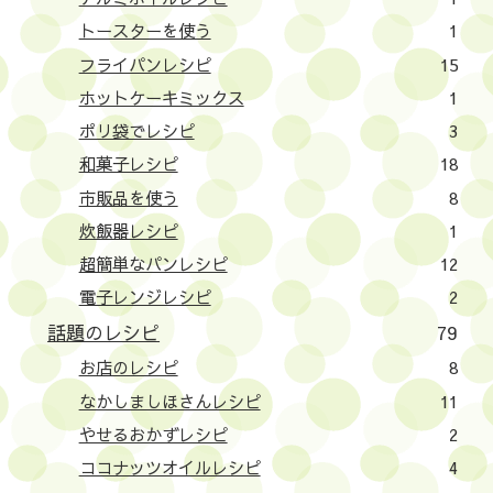
トースターを使う
1
フライパンレシピ
15
ホットケーキミックス
1
ポリ袋でレシピ
3
和菓子レシピ
18
市販品を使う
8
炊飯器レシピ
1
超簡単なパンレシピ
12
電子レンジレシピ
2
話題のレシピ
79
お店のレシピ
8
なかしましほさんレシピ
11
やせるおかずレシピ
2
ココナッツオイルレシピ
4