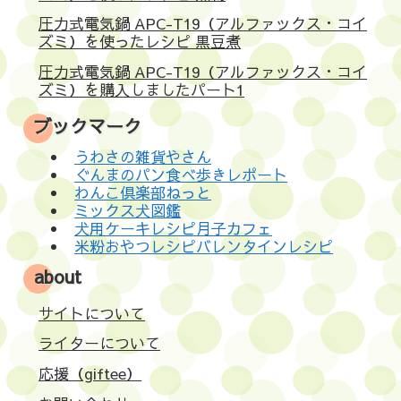
圧力式電気鍋 APC-T19（アルファックス・コイ
ズミ）を使ったレシピ 黒豆煮
圧力式電気鍋 APC-T19（アルファックス・コイ
ズミ）を購入しましたパート1
ブックマーク
うわさの雑貨やさん
ぐんまのパン食べ歩きレポート
わんこ倶楽部ねっと
ミックス犬図鑑
犬用ケーキレシピ月子カフェ
米粉おやつレシピバレンタインレシピ
about
サイトについて
ライターについて
応援（giftee）