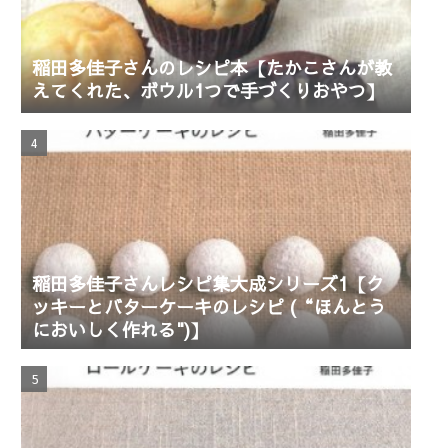
稲田多佳子さんのレシピ本【たかこさんが教
えてくれた、ボウル1つで手づくりおやつ】
稲田多佳子さんレシピ集大成シリーズ1【ク
ッキーとバターケーキのレシピ (“ほんとう
においしく作れる")】