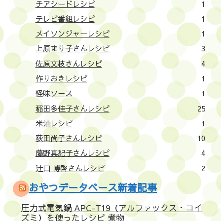
チアシードレシピ
1
テレビ番組レシピ
1
メイソンジャーレシピ
1
上原まり子さんレシピ
3
佐原文枝さんレシピ
4
作りおきレシピ
1
怪味ソース
1
稲田多佳子さんレシピ
25
米油レシピ
1
荻田尚子さんレシピ
10
藤野真紀子さんレシピ
4
辻口 博啓さんレシピ
2
おやつデータベース新着記事
圧力式電気鍋 APC-T19（アルファックス・コイ
ズミ）を使ったレシピ 煮物