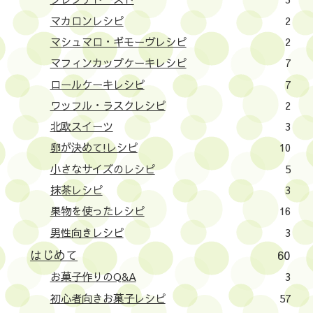
マカロンレシピ
2
マシュマロ・ギモーヴレシピ
2
マフィンカップケーキレシピ
7
ロールケーキレシピ
7
ワッフル・ラスクレシピ
2
北欧スイーツ
3
卵が決めて!レシピ
10
小さなサイズのレシピ
5
抹茶レシピ
3
果物を使ったレシピ
16
男性向きレシピ
3
はじめて
60
お菓子作りのQ&A
3
初心者向きお菓子レシピ
57