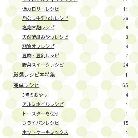
低カロリーレシピ
11
卵なし牛乳なしレシピ
36
塩麹甘麹レシピ
6
天然酵母おやつレシピ
3
糖質オフレシピ
4
豆腐・豆乳レシピ
7
野菜スイーツレシピ
24
厳選レシピ本特集
1
簡単レシピ
65
3時のおやつ
4
アルミホイルレシピ
1
トースターを使う
1
フライパンレシピ
15
ホットケーキミックス
1