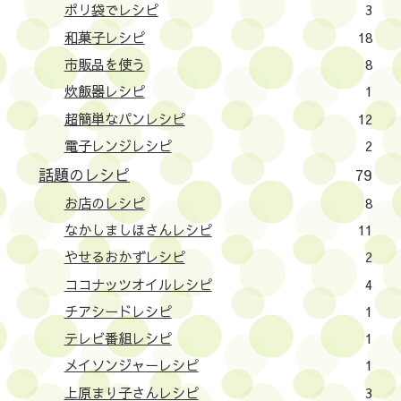
ポリ袋でレシピ
3
和菓子レシピ
18
市販品を使う
8
炊飯器レシピ
1
超簡単なパンレシピ
12
電子レンジレシピ
2
話題のレシピ
79
お店のレシピ
8
なかしましほさんレシピ
11
やせるおかずレシピ
2
ココナッツオイルレシピ
4
チアシードレシピ
1
テレビ番組レシピ
1
メイソンジャーレシピ
1
上原まり子さんレシピ
3