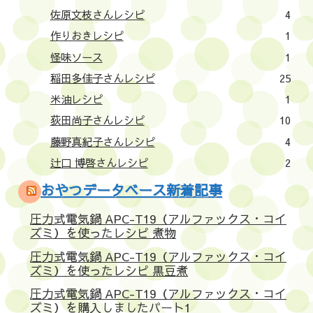
佐原文枝さんレシピ
4
作りおきレシピ
1
怪味ソース
1
稲田多佳子さんレシピ
25
米油レシピ
1
荻田尚子さんレシピ
10
藤野真紀子さんレシピ
4
辻口 博啓さんレシピ
2
おやつデータベース新着記事
圧力式電気鍋 APC-T19（アルファックス・コイ
ズミ）を使ったレシピ 煮物
圧力式電気鍋 APC-T19（アルファックス・コイ
ズミ）を使ったレシピ 黒豆煮
圧力式電気鍋 APC-T19（アルファックス・コイ
ズミ）を購入しましたパート1