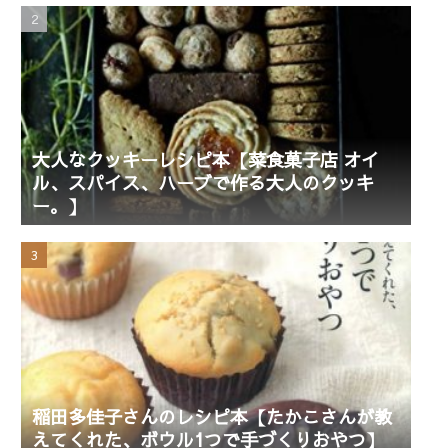
大人なクッキーレシピ本【菜食菓子店 オイ
ル、スパイス、ハーブで作る大人のクッキ
ー。】
稲田多佳子さんのレシピ本【たかこさんが教
えてくれた、ボウル1つで手づくりおやつ】