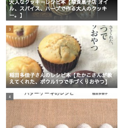
大人なクッキーレシピ本【菜食菓子店 オイ
ル、スパイス、ハーブで作る大人のクッキ
ー。】
稲田多佳子さんのレシピ本【たかこさんが教
えてくれた、ボウル1つで手づくりおやつ】