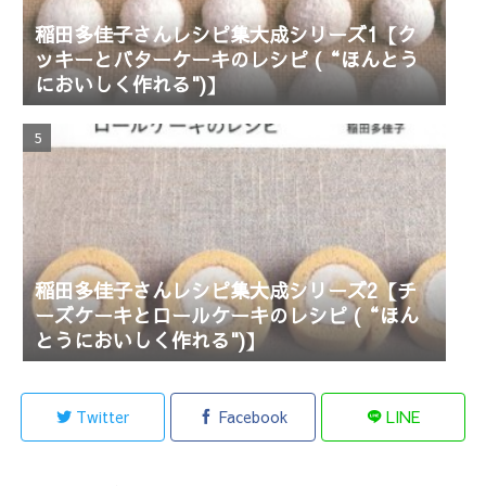
稲田多佳子さんレシピ集大成シリーズ1【ク
ッキーとバターケーキのレシピ (“ほんとう
においしく作れる")】
稲田多佳子さんレシピ集大成シリーズ2【チ
ーズケーキとロールケーキのレシピ (“ほん
とうにおいしく作れる")】
Twitter
Facebook
LINE