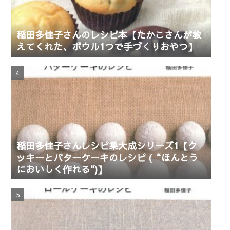
稲田多佳子さんのレシピ本【たかこさんが教
えてくれた、ボウル1つで手づくりおやつ】
稲田多佳子さんレシピ集大成シリーズ1【ク
ッキーとバターケーキのレシピ (“ほんとう
においしく作れる")】