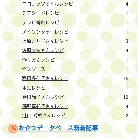
ココナッツオイルレシピ
4
チアシードレシピ
1
テレビ番組レシピ
1
メイソンジャーレシピ
1
上原まり子さんレシピ
3
佐原文枝さんレシピ
4
作りおきレシピ
1
怪味ソース
1
稲田多佳子さんレシピ
25
米油レシピ
1
荻田尚子さんレシピ
10
藤野真紀子さんレシピ
4
辻口 博啓さんレシピ
2
おやつデータベース新着記事