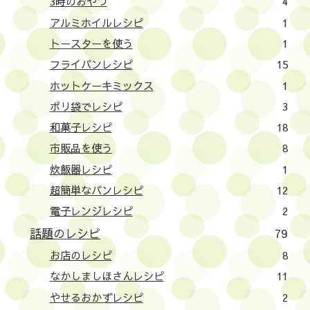
3時のおやつ
4
アルミホイルレシピ
1
トースターを使う
1
フライパンレシピ
15
ホットケーキミックス
1
ポリ袋でレシピ
3
和菓子レシピ
18
市販品を使う
8
炊飯器レシピ
1
超簡単なパンレシピ
12
電子レンジレシピ
2
話題のレシピ
79
お店のレシピ
8
なかしましほさんレシピ
11
やせるおかずレシピ
2