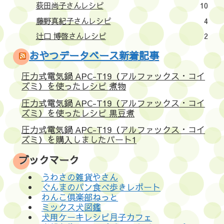
荻田尚子さんレシピ
10
藤野真紀子さんレシピ
4
辻口 博啓さんレシピ
2
おやつデータベース新着記事
圧力式電気鍋 APC-T19（アルファックス・コイ
ズミ）を使ったレシピ 煮物
圧力式電気鍋 APC-T19（アルファックス・コイ
ズミ）を使ったレシピ 黒豆煮
圧力式電気鍋 APC-T19（アルファックス・コイ
ズミ）を購入しましたパート1
ブックマーク
うわさの雑貨やさん
ぐんまのパン食べ歩きレポート
わんこ倶楽部ねっと
ミックス犬図鑑
犬用ケーキレシピ月子カフェ