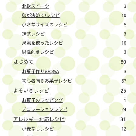
北欧スイーツ
3
卵が決めて!レシピ
10
小さなサイズのレシピ
5
抹茶レシピ
3
果物を使ったレシピ
16
男性向きレシピ
3
はじめて
60
お菓子作りのQ&A
3
初心者向きお菓子レシピ
57
よそいきレシピ
25
お菓子のラッピング
1
デコレーションレシピ
24
アレルギー対応レシピ
31
小麦なしレシピ
12