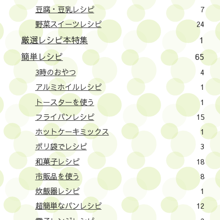
豆腐・豆乳レシピ
7
野菜スイーツレシピ
24
厳選レシピ本特集
1
簡単レシピ
65
3時のおやつ
4
アルミホイルレシピ
1
トースターを使う
1
フライパンレシピ
15
ホットケーキミックス
1
ポリ袋でレシピ
3
和菓子レシピ
18
市販品を使う
8
炊飯器レシピ
1
超簡単なパンレシピ
12