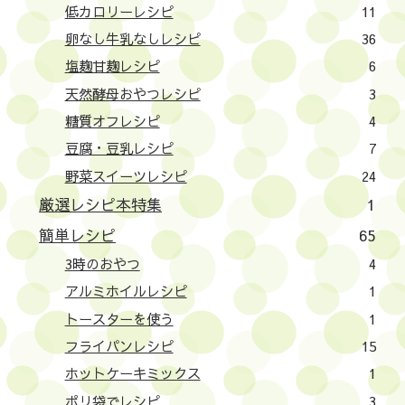
低カロリーレシピ
11
卵なし牛乳なしレシピ
36
塩麹甘麹レシピ
6
天然酵母おやつレシピ
3
糖質オフレシピ
4
豆腐・豆乳レシピ
7
野菜スイーツレシピ
24
厳選レシピ本特集
1
簡単レシピ
65
3時のおやつ
4
アルミホイルレシピ
1
トースターを使う
1
フライパンレシピ
15
ホットケーキミックス
1
ポリ袋でレシピ
3