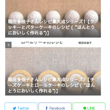
稲田多佳子さんレシピ集大成シリーズ1【ク
ッキーとバターケーキのレシピ (“ほんとう
においしく作れる")】
稲田多佳子さんレシピ集大成シリーズ2【チ
ーズケーキとロールケーキのレシピ (“ほん
とうにおいしく作れる")】
Twitter
Facebook
LINE