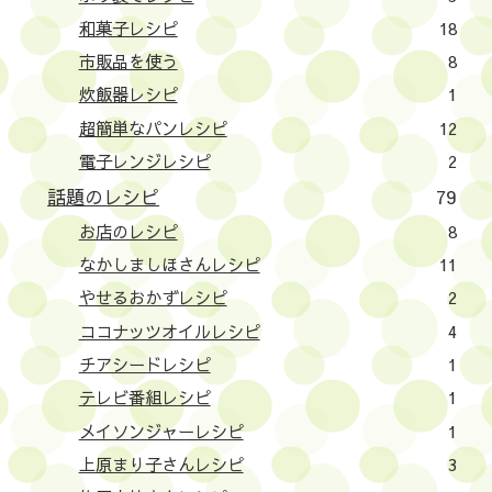
和菓子レシピ
18
市販品を使う
8
炊飯器レシピ
1
超簡単なパンレシピ
12
電子レンジレシピ
2
話題のレシピ
79
お店のレシピ
8
なかしましほさんレシピ
11
やせるおかずレシピ
2
ココナッツオイルレシピ
4
チアシードレシピ
1
テレビ番組レシピ
1
メイソンジャーレシピ
1
上原まり子さんレシピ
3