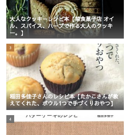
大人なクッキーレシピ本【菜食菓子店 オイ
ル、スパイス、ハーブで作る大人のクッキ
ー。】
稲田多佳子さんのレシピ本【たかこさんが教
えてくれた、ボウル1つで手づくりおやつ】