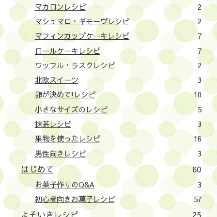
マカロンレシピ
2
マシュマロ・ギモーヴレシピ
2
マフィンカップケーキレシピ
7
ロールケーキレシピ
7
ワッフル・ラスクレシピ
2
北欧スイーツ
3
卵が決めて!レシピ
10
小さなサイズのレシピ
5
抹茶レシピ
3
果物を使ったレシピ
16
男性向きレシピ
3
はじめて
60
お菓子作りのQ&A
3
初心者向きお菓子レシピ
57
よそいきレシピ
25