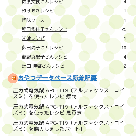
佐原文枝さんレシピ
4
作りおきレシピ
1
怪味ソース
1
稲田多佳子さんレシピ
25
米油レシピ
1
荻田尚子さんレシピ
10
藤野真紀子さんレシピ
4
辻口 博啓さんレシピ
2
おやつデータベース新着記事
圧力式電気鍋 APC-T19（アルファックス・コイ
ズミ）を使ったレシピ 煮物
圧力式電気鍋 APC-T19（アルファックス・コイ
ズミ）を使ったレシピ 黒豆煮
圧力式電気鍋 APC-T19（アルファックス・コイ
ズミ）を購入しましたパート1