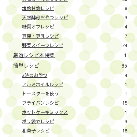
塩麹甘麹レシピ
6
天然酵母おやつレシピ
3
糖質オフレシピ
4
豆腐・豆乳レシピ
7
野菜スイーツレシピ
24
厳選レシピ本特集
1
簡単レシピ
65
3時のおやつ
4
アルミホイルレシピ
1
トースターを使う
1
フライパンレシピ
15
ホットケーキミックス
1
ポリ袋でレシピ
3
和菓子レシピ
18