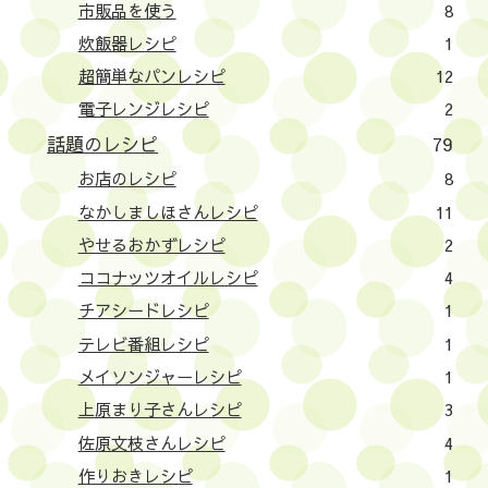
市販品を使う
8
炊飯器レシピ
1
超簡単なパンレシピ
12
電子レンジレシピ
2
話題のレシピ
79
お店のレシピ
8
なかしましほさんレシピ
11
やせるおかずレシピ
2
ココナッツオイルレシピ
4
チアシードレシピ
1
テレビ番組レシピ
1
メイソンジャーレシピ
1
上原まり子さんレシピ
3
佐原文枝さんレシピ
4
作りおきレシピ
1