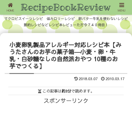
HOME
MENU
マクロビスイーツレシピ 低カロリーレシピ 卵バター牛乳を使わないレシピ
節約レシピなどレシピ本レビューただ今７４０冊目！
小麦卵乳製品アレルギー対応レシピ本【み
うたさんのお芋の菓子箱―小麦・卵・牛
乳・白砂糖なしの自然派おやつ 10種のお
芋でつくる】
2018.03.07
2010.03.17
この記事は
約3分
で読めます。
スポンサーリンク