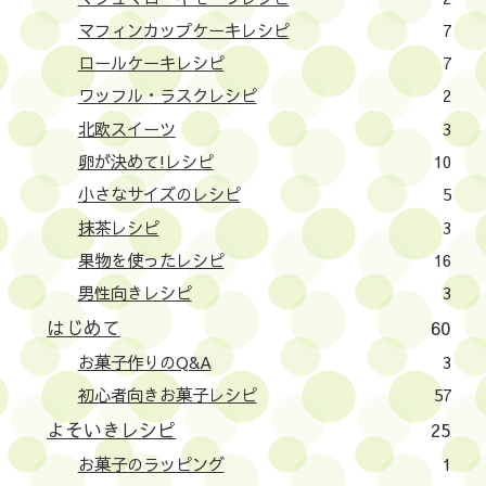
マフィンカップケーキレシピ
7
ロールケーキレシピ
7
ワッフル・ラスクレシピ
2
北欧スイーツ
3
卵が決めて!レシピ
10
小さなサイズのレシピ
5
抹茶レシピ
3
果物を使ったレシピ
16
男性向きレシピ
3
はじめて
60
お菓子作りのQ&A
3
初心者向きお菓子レシピ
57
よそいきレシピ
25
お菓子のラッピング
1