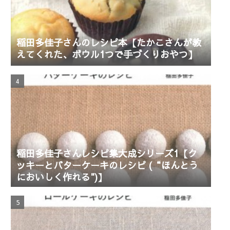
稲田多佳子さんのレシピ本【たかこさんが教
えてくれた、ボウル1つで手づくりおやつ】
稲田多佳子さんレシピ集大成シリーズ1【ク
ッキーとバターケーキのレシピ (“ほんとう
においしく作れる")】