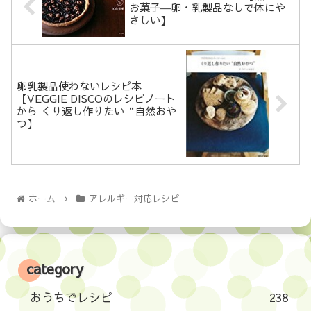
お菓子―卵・乳製品なしで体にや
さしい】
卵乳製品使わないレシピ本
【VEGGIE DISCOのレシピノート
から くり返し作りたい“自然おや
つ】
ホーム
アレルギー対応レシピ
category
おうちでレシピ
238