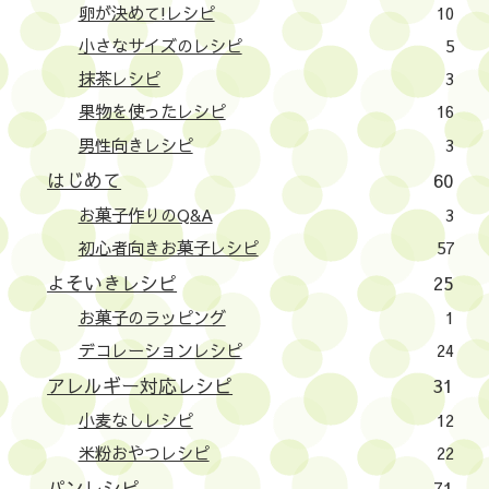
卵が決めて!レシピ
10
小さなサイズのレシピ
5
抹茶レシピ
3
果物を使ったレシピ
16
男性向きレシピ
3
はじめて
60
お菓子作りのQ&A
3
初心者向きお菓子レシピ
57
よそいきレシピ
25
お菓子のラッピング
1
デコレーションレシピ
24
アレルギー対応レシピ
31
小麦なしレシピ
12
米粉おやつレシピ
22
パンレシピ
71