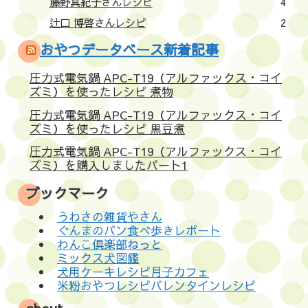
藤野真紀子さんレシピ
4
辻口 博啓さんレシピ
2
おやつデータベース新着記事
圧力式電気鍋 APC-T19（アルファックス・コイ
ズミ）を使ったレシピ 煮物
圧力式電気鍋 APC-T19（アルファックス・コイ
ズミ）を使ったレシピ 黒豆煮
圧力式電気鍋 APC-T19（アルファックス・コイ
ズミ）を購入しましたパート1
ブックマーク
うわさの雑貨やさん
ぐんまのパン食べ歩きレポート
わんこ倶楽部ねっと
ミックス犬図鑑
犬用ケーキレシピ月子カフェ
米粉おやつレシピバレンタインレシピ