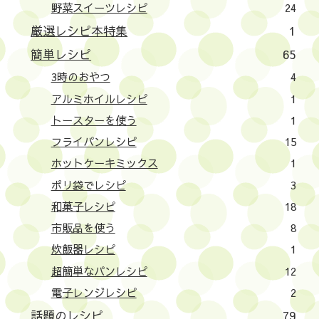
野菜スイーツレシピ
24
厳選レシピ本特集
1
簡単レシピ
65
3時のおやつ
4
アルミホイルレシピ
1
トースターを使う
1
フライパンレシピ
15
ホットケーキミックス
1
ポリ袋でレシピ
3
和菓子レシピ
18
市販品を使う
8
炊飯器レシピ
1
超簡単なパンレシピ
12
電子レンジレシピ
2
話題のレシピ
79