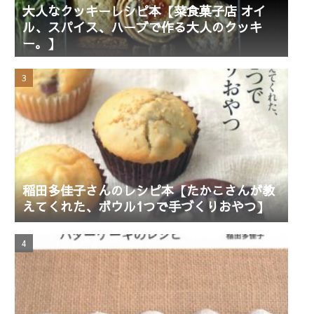
大人なクッキーレシピ本【菜食菓子店 オイ
ル、スパイス、ハーブで作る大人のクッキ
ー。】
稲田多佳子さんのレシピ本【たかこさんが教
えてくれた、ボウル1つで手づくりおやつ】