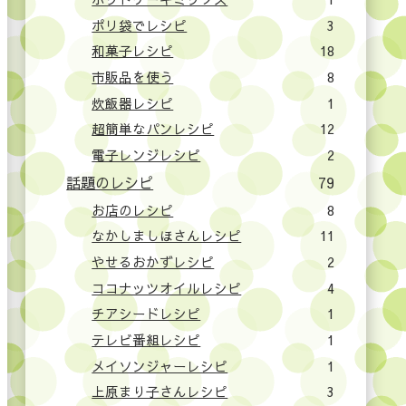
ポリ袋でレシピ
3
和菓子レシピ
18
市販品を使う
8
炊飯器レシピ
1
超簡単なパンレシピ
12
電子レンジレシピ
2
話題のレシピ
79
お店のレシピ
8
なかしましほさんレシピ
11
やせるおかずレシピ
2
ココナッツオイルレシピ
4
チアシードレシピ
1
テレビ番組レシピ
1
メイソンジャーレシピ
1
上原まり子さんレシピ
3