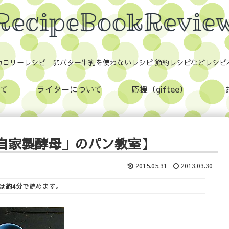
カロリーレシピ 卵バター牛乳を使わないレシピ 節約レシピなどレシピ
て
ライターについて
応援（giftee）
自家製酵母」のパン教室】
2015.05.31
2013.03.30
は
約4分
で読めます。