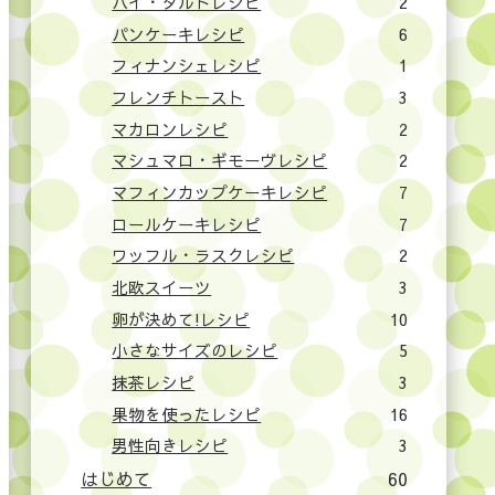
パイ・タルトレシピ
2
パンケーキレシピ
6
フィナンシェレシピ
1
フレンチトースト
3
マカロンレシピ
2
マシュマロ・ギモーヴレシピ
2
マフィンカップケーキレシピ
7
ロールケーキレシピ
7
ワッフル・ラスクレシピ
2
北欧スイーツ
3
卵が決めて!レシピ
10
小さなサイズのレシピ
5
抹茶レシピ
3
果物を使ったレシピ
16
男性向きレシピ
3
はじめて
60