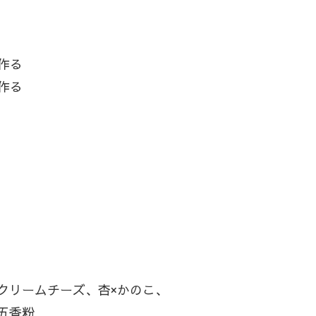
作る
作る
リームチーズ、杏×かのこ、
五香粉