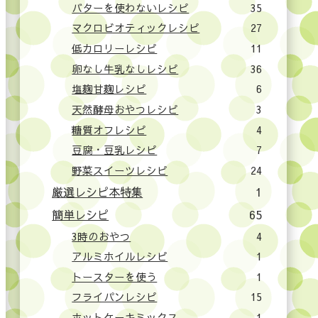
バターを使わないレシピ
35
マクロビオティックレシピ
27
低カロリーレシピ
11
卵なし牛乳なしレシピ
36
塩麹甘麹レシピ
6
天然酵母おやつレシピ
3
糖質オフレシピ
4
豆腐・豆乳レシピ
7
野菜スイーツレシピ
24
厳選レシピ本特集
1
簡単レシピ
65
3時のおやつ
4
アルミホイルレシピ
1
トースターを使う
1
フライパンレシピ
15
ホットケーキミックス
1