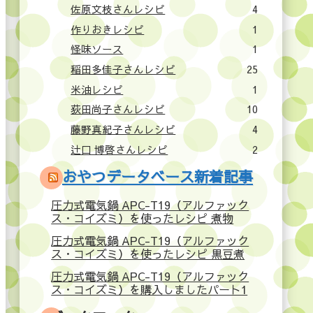
佐原文枝さんレシピ
4
作りおきレシピ
1
怪味ソース
1
稲田多佳子さんレシピ
25
米油レシピ
1
荻田尚子さんレシピ
10
藤野真紀子さんレシピ
4
辻口 博啓さんレシピ
2
おやつデータベース新着記事
圧力式電気鍋 APC-T19（アルファック
ス・コイズミ）を使ったレシピ 煮物
圧力式電気鍋 APC-T19（アルファック
ス・コイズミ）を使ったレシピ 黒豆煮
圧力式電気鍋 APC-T19（アルファック
ス・コイズミ）を購入しましたパート1