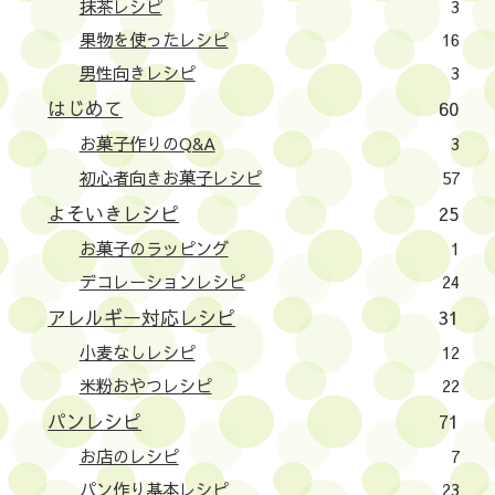
抹茶レシピ
3
果物を使ったレシピ
16
男性向きレシピ
3
はじめて
60
お菓子作りのQ&A
3
初心者向きお菓子レシピ
57
よそいきレシピ
25
お菓子のラッピング
1
デコレーションレシピ
24
アレルギー対応レシピ
31
小麦なしレシピ
12
米粉おやつレシピ
22
パンレシピ
71
お店のレシピ
7
パン作り基本レシピ
23