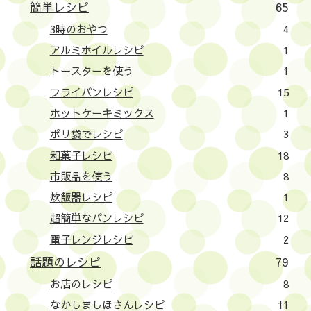
簡単レシピ
65
3時のおやつ
4
アルミホイルレシピ
1
トースターを使う
1
フライパンレシピ
15
ホットケーキミックス
1
ポリ袋でレシピ
3
和菓子レシピ
18
市販品を使う
8
炊飯器レシピ
1
超簡単なパンレシピ
12
電子レンジレシピ
2
話題のレシピ
79
お店のレシピ
8
なかしましほさんレシピ
11