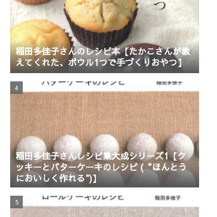
稲田多佳子さんのレシピ本【たかこさんが教
えてくれた、ボウル1つで手づくりおやつ】
稲田多佳子さんレシピ集大成シリーズ1【ク
ッキーとバターケーキのレシピ (“ほんとう
においしく作れる")】