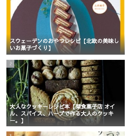
スウェーデンのおやつレシピ【北欧の美味し
いお菓子づくり】
大人なクッキーレシピ本【菜食菓子店 オイ
ル、スパイス、ハーブで作る大人のクッキ
ー。】