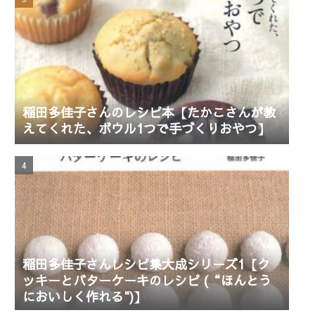
稲田多佳子さんのレシピ本【たかこさんが教
えてくれた、ボウル1つで手づくりおやつ】
稲田多佳子さんレシピ集大成シリーズ1【ク
ッキーとバターケーキのレシピ (“ほんとう
においしく作れる")】