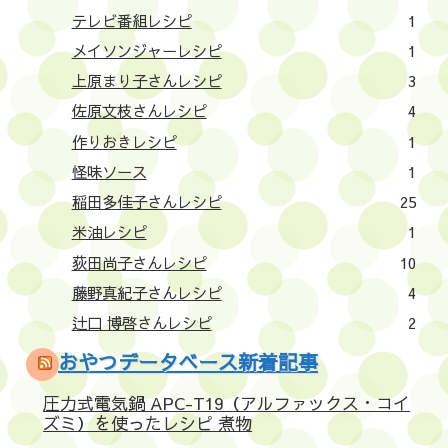
テレビ番組レシピ
1
メイソンジャーレシピ
1
上原まり子さんレシピ
3
佐原文枝さんレシピ
4
作りおきレシピ
1
怪味ソース
1
稲田多佳子さんレシピ
25
米油レシピ
1
荻田尚子さんレシピ
10
藤野真紀子さんレシピ
4
辻口 博啓さんレシピ
2
おやつデータベース新着記事
圧力式電気鍋 APC-T19（アルファックス・コイ
ズミ）を使ったレシピ 煮物