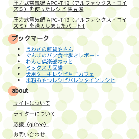
圧力式電気鍋 APC-T19（アルファックス・コイ
ズミ）を使ったレシピ 黒豆煮
圧力式電気鍋 APC-T19（アルファックス・コイ
ズミ）を購入しましたパート1
ブックマーク
うわさの雑貨やさん
ぐんまのパン食べ歩きレポート
わんこ倶楽部ねっと
ミックス犬図鑑
犬用ケーキレシピ月子カフェ
米粉おやつレシピバレンタインレシピ
about
サイトについて
ライターについて
応援（giftee）
お問い合わせ