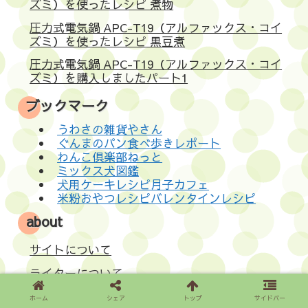
ズミ）を使ったレシピ 煮物
圧力式電気鍋 APC-T19（アルファックス・コイ
ズミ）を使ったレシピ 黒豆煮
圧力式電気鍋 APC-T19（アルファックス・コイ
ズミ）を購入しましたパート1
ブックマーク
うわさの雑貨やさん
ぐんまのパン食べ歩きレポート
わんこ倶楽部ねっと
ミックス犬図鑑
犬用ケーキレシピ月子カフェ
米粉おやつレシピバレンタインレシピ
about
サイトについて
ライターについて
応援（giftee）
ホーム
シェア
トップ
サイドバー