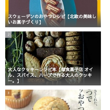
スウェーデンのおやつレシピ【北欧の美味し
いお菓子づくり】
大人なクッキーレシピ本【菜食菓子店 オイ
ル、スパイス、ハーブで作る大人のクッキ
ー。】