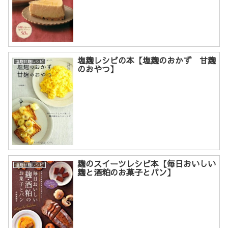
塩麹レシピの本【塩麹のおかず 甘麹
塩麹甘麹レシピ
のおやつ】
麹のスイーツレシピ本【毎日おいしい
塩麹甘麹レシピ
麹と酒粕のお菓子とパン】