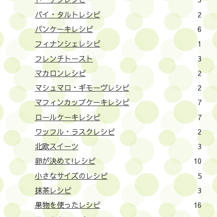
パイ・タルトレシピ
2
パンケーキレシピ
6
フィナンシェレシピ
1
フレンチトースト
3
マカロンレシピ
2
マシュマロ・ギモーヴレシピ
2
マフィンカップケーキレシピ
7
ロールケーキレシピ
7
ワッフル・ラスクレシピ
2
北欧スイーツ
3
卵が決めて!レシピ
10
小さなサイズのレシピ
5
抹茶レシピ
3
果物を使ったレシピ
16