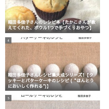
稲田多佳子さんのレシピ本【たかこさんが教
えてくれた、ボウル1つで手づくりおやつ】
稲田多佳子さんレシピ集大成シリーズ1【ク
ッキーとバターケーキのレシピ (“ほんとう
においしく作れる")】