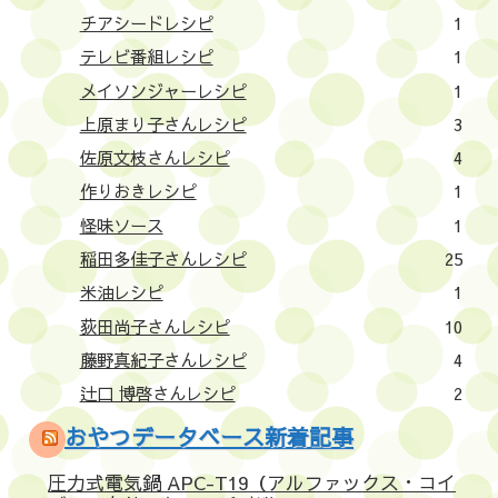
チアシードレシピ
1
テレビ番組レシピ
1
メイソンジャーレシピ
1
上原まり子さんレシピ
3
佐原文枝さんレシピ
4
作りおきレシピ
1
怪味ソース
1
稲田多佳子さんレシピ
25
米油レシピ
1
荻田尚子さんレシピ
10
藤野真紀子さんレシピ
4
辻口 博啓さんレシピ
2
おやつデータベース新着記事
圧力式電気鍋 APC-T19（アルファックス・コイ