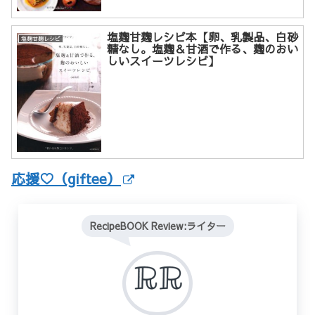
塩麹甘麹レシピ本【卵、乳製品、白砂
塩麹甘麹レシピ
糖なし。塩麹＆甘酒で作る、麹のおい
しいスイーツレシピ】
応援♡（giftee）
RecipeBOOK Review:ライター