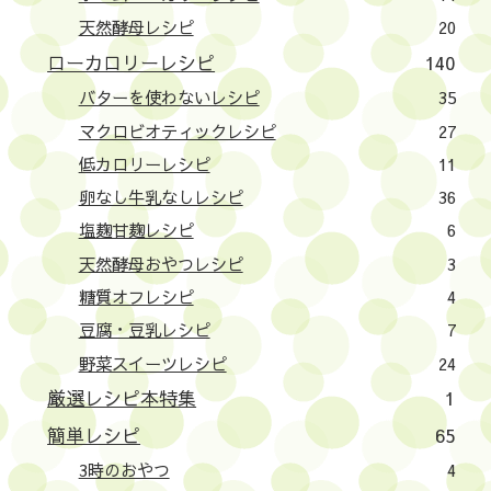
天然酵母レシピ
20
ローカロリーレシピ
140
バターを使わないレシピ
35
マクロビオティックレシピ
27
低カロリーレシピ
11
卵なし牛乳なしレシピ
36
塩麹甘麹レシピ
6
天然酵母おやつレシピ
3
糖質オフレシピ
4
豆腐・豆乳レシピ
7
野菜スイーツレシピ
24
厳選レシピ本特集
1
簡単レシピ
65
3時のおやつ
4