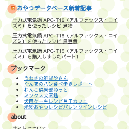
おやつデータベース新着記事
圧力式電気鍋 APC-T19（アルファックス・コイ
ズミ）を使ったレシピ 煮物
圧力式電気鍋 APC-T19（アルファックス・コイ
ズミ）を使ったレシピ 黒豆煮
圧力式電気鍋 APC-T19（アルファックス・コイ
ズミ）を購入しましたパート1
ブックマーク
うわさの雑貨やさん
ぐんまのパン食べ歩きレポート
わんこ倶楽部ねっと
ミックス犬図鑑
犬用ケーキレシピ月子カフェ
米粉おやつレシピバレンタインレシピ
about
サイトについて