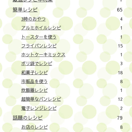
簡単レシピ
65
3時のおやつ
4
アルミホイルレシピ
1
トースターを使う
1
フライパンレシピ
15
ホットケーキミックス
1
ポリ袋でレシピ
3
和菓子レシピ
18
市販品を使う
8
炊飯器レシピ
1
超簡単なパンレシピ
12
電子レンジレシピ
2
話題のレシピ
79
お店のレシピ
8