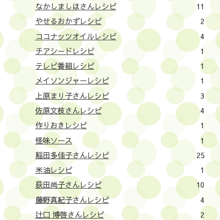
なかしましほさんレシピ
11
やせるおかずレシピ
2
ココナッツオイルレシピ
4
チアシードレシピ
1
テレビ番組レシピ
1
メイソンジャーレシピ
1
上原まり子さんレシピ
3
佐原文枝さんレシピ
4
作りおきレシピ
1
怪味ソース
1
稲田多佳子さんレシピ
25
米油レシピ
1
荻田尚子さんレシピ
10
藤野真紀子さんレシピ
4
辻口 博啓さんレシピ
2