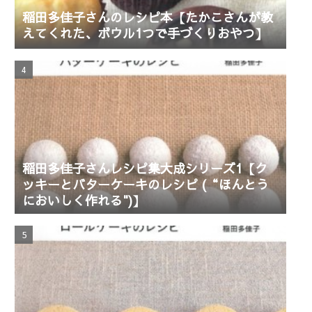
稲田多佳子さんのレシピ本【たかこさんが教
えてくれた、ボウル1つで手づくりおやつ】
稲田多佳子さんレシピ集大成シリーズ1【ク
ッキーとバターケーキのレシピ (“ほんとう
においしく作れる")】