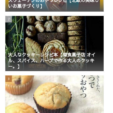
スウェーデンのおやつレシピ【北欧の美味し
いお菓子づくり】
大人なクッキーレシピ本【菜食菓子店 オイ
ル、スパイス、ハーブで作る大人のクッキ
ー。】