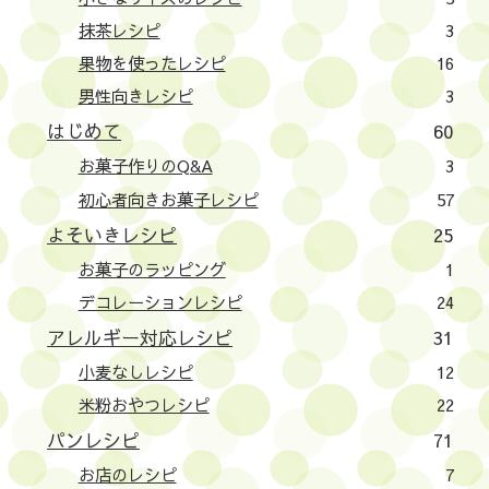
抹茶レシピ
3
果物を使ったレシピ
16
男性向きレシピ
3
はじめて
60
お菓子作りのQ&A
3
初心者向きお菓子レシピ
57
よそいきレシピ
25
お菓子のラッピング
1
デコレーションレシピ
24
アレルギー対応レシピ
31
小麦なしレシピ
12
米粉おやつレシピ
22
パンレシピ
71
お店のレシピ
7