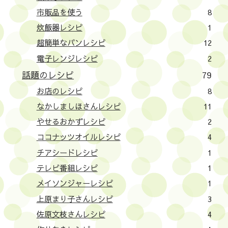
市販品を使う
8
炊飯器レシピ
1
超簡単なパンレシピ
12
電子レンジレシピ
2
話題のレシピ
79
お店のレシピ
8
なかしましほさんレシピ
11
やせるおかずレシピ
2
ココナッツオイルレシピ
4
チアシードレシピ
1
テレビ番組レシピ
1
メイソンジャーレシピ
1
上原まり子さんレシピ
3
佐原文枝さんレシピ
4