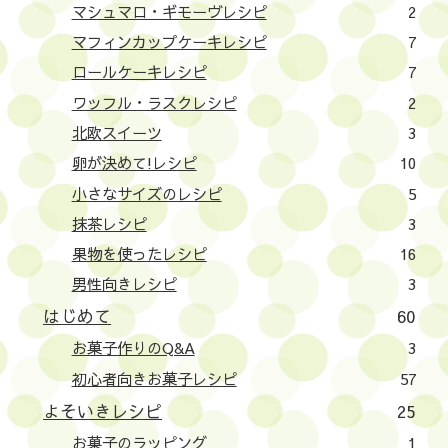
マシュマロ・ギモーヴレシピ
2
マフィンカップケーキレシピ
7
ロールケーキレシピ
7
ワッフル・ラスクレシピ
2
北欧スイーツ
3
卵が決めて!レシピ
10
小さなサイズのレシピ
5
抹茶レシピ
3
果物を使ったレシピ
16
男性向きレシピ
3
はじめて
60
お菓子作りのQ&A
3
初心者向きお菓子レシピ
57
よそいきレシピ
25
お菓子のラッピング
1