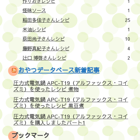
作りおきレシピ
1
怪味ソース
1
稲田多佳子さんレシピ
25
米油レシピ
1
荻田尚子さんレシピ
10
藤野真紀子さんレシピ
4
辻口 博啓さんレシピ
2
おやつデータベース新着記事
圧力式電気鍋 APC-T19（アルファックス・コイ
ズミ）を使ったレシピ 煮物
圧力式電気鍋 APC-T19（アルファックス・コイ
ズミ）を使ったレシピ 黒豆煮
圧力式電気鍋 APC-T19（アルファックス・コイ
ズミ）を購入しましたパート1
ブックマーク