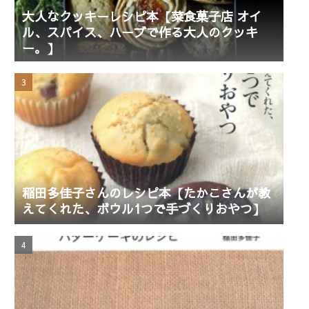
大人なクッキーレシピ本【菜食菓子店 オイ
ル、スパイス、ハーブで作る大人のクッキ
ー。】
稲田多佳子さんのレシピ本【たかこさんが教
えてくれた、ボウル1つで手づくりおやつ】