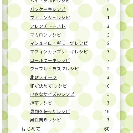
パイ・タルトレシピ
2
パンケーキレシピ
6
フィナンシェレシピ
1
フレンチトースト
3
マカロンレシピ
2
マシュマロ・ギモーヴレシピ
2
マフィンカップケーキレシピ
7
ロールケーキレシピ
7
ワッフル・ラスクレシピ
2
北欧スイーツ
3
卵が決めて!レシピ
10
小さなサイズのレシピ
5
抹茶レシピ
3
果物を使ったレシピ
16
男性向きレシピ
3
はじめて
60