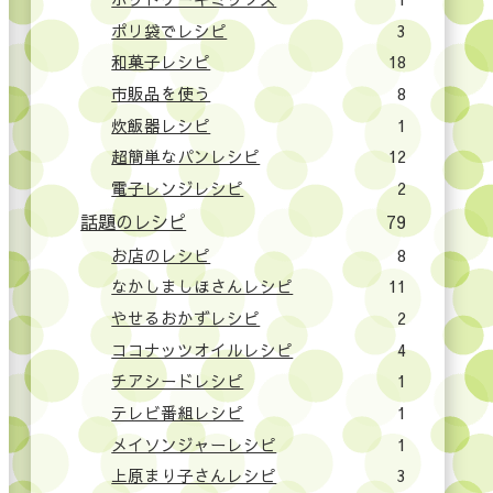
ポリ袋でレシピ
3
和菓子レシピ
18
市販品を使う
8
炊飯器レシピ
1
超簡単なパンレシピ
12
電子レンジレシピ
2
話題のレシピ
79
お店のレシピ
8
なかしましほさんレシピ
11
やせるおかずレシピ
2
ココナッツオイルレシピ
4
チアシードレシピ
1
テレビ番組レシピ
1
メイソンジャーレシピ
1
上原まり子さんレシピ
3