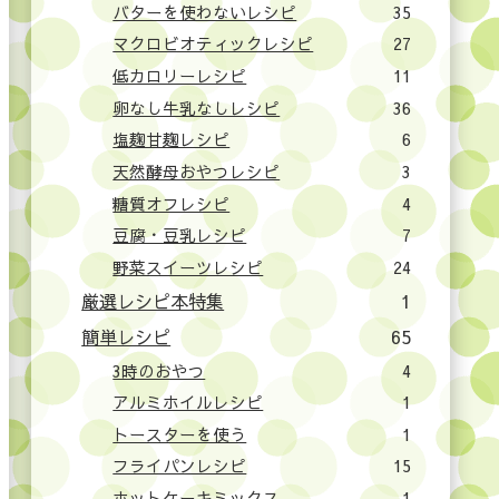
バターを使わないレシピ
35
マクロビオティックレシピ
27
低カロリーレシピ
11
卵なし牛乳なしレシピ
36
塩麹甘麹レシピ
6
天然酵母おやつレシピ
3
糖質オフレシピ
4
豆腐・豆乳レシピ
7
野菜スイーツレシピ
24
厳選レシピ本特集
1
簡単レシピ
65
3時のおやつ
4
アルミホイルレシピ
1
トースターを使う
1
フライパンレシピ
15
ホットケーキミックス
1