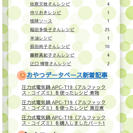
佐原文枝さんレシピ
4
作りおきレシピ
1
怪味ソース
1
稲田多佳子さんレシピ
25
米油レシピ
1
荻田尚子さんレシピ
10
藤野真紀子さんレシピ
4
辻口 博啓さんレシピ
2
おやつデータベース新着記事
圧力式電気鍋 APC-T19（アルファック
ス・コイズミ）を使ったレシピ 煮物
圧力式電気鍋 APC-T19（アルファック
ス・コイズミ）を使ったレシピ 黒豆煮
圧力式電気鍋 APC-T19（アルファック
ス・コイズミ）を購入しましたパート1