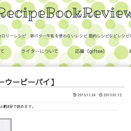
カロリーレシピ 卵バター牛乳を使わないレシピ 節約レシピなどレシピ
て
ライターについて
応援（giftee）
ーウーピーパイ】
2015.11.24
2013.01.12
は
約3分
で読めます。