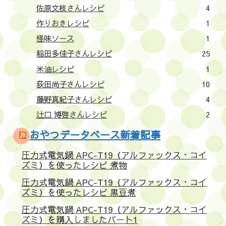
佐原文枝さんレシピ
4
作りおきレシピ
1
怪味ソース
1
稲田多佳子さんレシピ
25
米油レシピ
1
荻田尚子さんレシピ
10
藤野真紀子さんレシピ
4
辻口 博啓さんレシピ
2
おやつデータベース新着記事
圧力式電気鍋 APC-T19（アルファックス・コイ
ズミ）を使ったレシピ 煮物
圧力式電気鍋 APC-T19（アルファックス・コイ
ズミ）を使ったレシピ 黒豆煮
圧力式電気鍋 APC-T19（アルファックス・コイ
ズミ）を購入しましたパート1