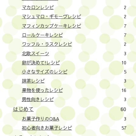
マカロンレシピ
2
マシュマロ・ギモーヴレシピ
2
マフィンカップケーキレシピ
7
ロールケーキレシピ
7
ワッフル・ラスクレシピ
2
北欧スイーツ
3
卵が決めて!レシピ
10
小さなサイズのレシピ
5
抹茶レシピ
3
果物を使ったレシピ
16
男性向きレシピ
3
はじめて
60
お菓子作りのQ&A
3
初心者向きお菓子レシピ
57