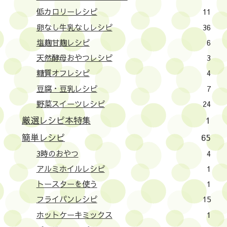
低カロリーレシピ
11
卵なし牛乳なしレシピ
36
塩麹甘麹レシピ
6
天然酵母おやつレシピ
3
糖質オフレシピ
4
豆腐・豆乳レシピ
7
野菜スイーツレシピ
24
厳選レシピ本特集
1
簡単レシピ
65
3時のおやつ
4
アルミホイルレシピ
1
トースターを使う
1
フライパンレシピ
15
ホットケーキミックス
1