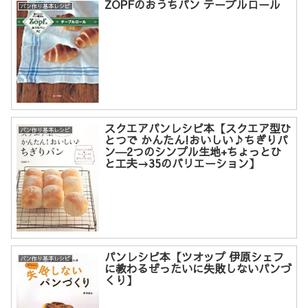
ZOPFのおうちパン テーブルロール
パン作り基本レシピ
スクエアパンレシピ本【スクエア型ひ
パン作り基本レシピ
とつで かんたん!おいしい♪ちぎりパ
ン―2つのシンプル生地+ちょっとひ
と工夫→35のバリエーション】
パンレシピ本【ツオップ 伊原シェフ
パン作り基本レシピ
に教わるぜったいに失敗しないパンづ
くり】