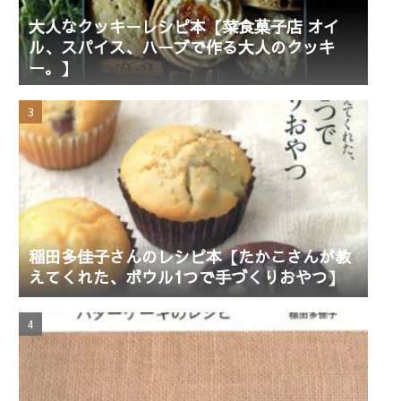
大人なクッキーレシピ本【菜食菓子店 オイ
ル、スパイス、ハーブで作る大人のクッキ
ー。】
稲田多佳子さんのレシピ本【たかこさんが教
えてくれた、ボウル1つで手づくりおやつ】