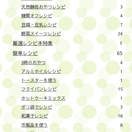
天然酵母おやつレシピ
3
糖質オフレシピ
4
豆腐・豆乳レシピ
7
野菜スイーツレシピ
24
厳選レシピ本特集
1
簡単レシピ
65
3時のおやつ
4
アルミホイルレシピ
1
トースターを使う
1
フライパンレシピ
15
ホットケーキミックス
1
ポリ袋でレシピ
3
和菓子レシピ
18
市販品を使う
8