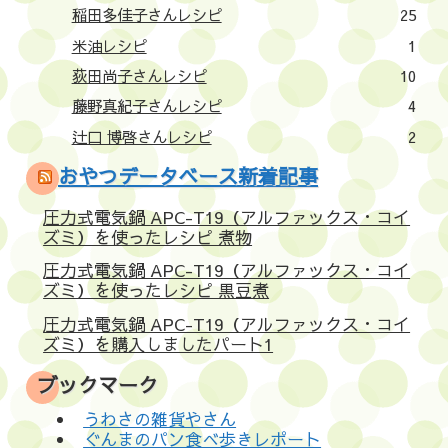
稲田多佳子さんレシピ
25
米油レシピ
1
荻田尚子さんレシピ
10
藤野真紀子さんレシピ
4
辻口 博啓さんレシピ
2
おやつデータベース新着記事
圧力式電気鍋 APC-T19（アルファックス・コイ
ズミ）を使ったレシピ 煮物
圧力式電気鍋 APC-T19（アルファックス・コイ
ズミ）を使ったレシピ 黒豆煮
圧力式電気鍋 APC-T19（アルファックス・コイ
ズミ）を購入しましたパート1
ブックマーク
うわさの雑貨やさん
ぐんまのパン食べ歩きレポート