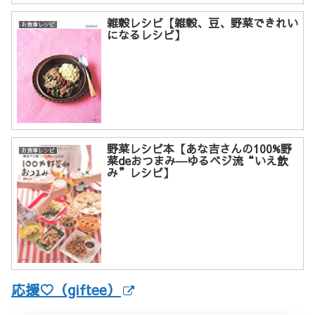
雑穀レシピ【雑穀、豆、野菜できれい
お食事レシピ
になるレシピ】
野菜レシピ本【あな吉さんの100%野
お食事レシピ
菜deおつまみ―ゆるベジ流“いえ飲
み”レシピ】
応援♡（giftee）