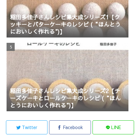
稲田多佳子さんレシピ集大成シリーズ1【ク
ッキーとバターケーキのレシピ (“ほんとう
においしく作れる")】
稲田多佳子さんレシピ集大成シリーズ2【チ
ーズケーキとロールケーキのレシピ (“ほん
とうにおいしく作れる")】
Twitter
Facebook
LINE