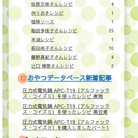
佐原文枝さんレシピ
4
作りおきレシピ
1
怪味ソース
1
稲田多佳子さんレシピ
25
米油レシピ
1
荻田尚子さんレシピ
10
藤野真紀子さんレシピ
4
辻口 博啓さんレシピ
2
おやつデータベース新着記事
圧力式電気鍋 APC-T19（アルファック
ス・コイズミ）を使ったレシピ 煮物
圧力式電気鍋 APC-T19（アルファック
ス・コイズミ）を使ったレシピ 黒豆煮
圧力式電気鍋 APC-T19（アルファック
ス・コイズミ）を購入しましたパート1