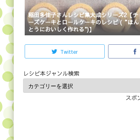
稲田多佳子さんレシピ集大成シリーズ2【チ
ーズケーキとロールケーキのレシピ (“ほん
とうにおいしく作れる")】
Twitter
レシピ本ジャンル検索
スポ