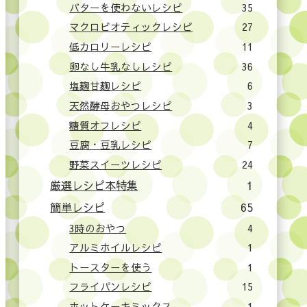
バターを使わないレシピ
35
マクロビオティックレシピ
27
低カロリーレシピ
11
卵なし牛乳なしレシピ
36
塩麹甘麹レシピ
6
天然酵母おやつレシピ
3
糖質オフレシピ
4
豆腐・豆乳レシピ
7
野菜スイーツレシピ
24
厳選レシピ本特集
1
簡単レシピ
65
3時のおやつ
4
アルミホイルレシピ
1
トースターを使う
1
フライパンレシピ
15
ホットケーキミックス
1