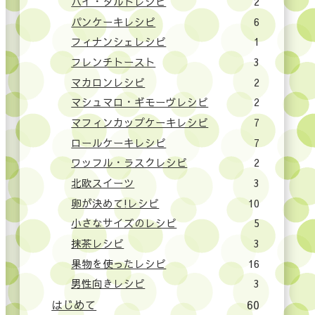
パイ・タルトレシピ
2
パンケーキレシピ
6
フィナンシェレシピ
1
フレンチトースト
3
マカロンレシピ
2
マシュマロ・ギモーヴレシピ
2
マフィンカップケーキレシピ
7
ロールケーキレシピ
7
ワッフル・ラスクレシピ
2
北欧スイーツ
3
卵が決めて!レシピ
10
小さなサイズのレシピ
5
抹茶レシピ
3
果物を使ったレシピ
16
男性向きレシピ
3
はじめて
60