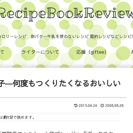
カロリーレシピ 卵バター牛乳を使わないレシピ 節約レシピなどレシピ
て
ライターについて
応援（giftee）
子―何度もつくりたくなるおいしい
2015.04.24
2008.08.28
は
約1分
で読めます。