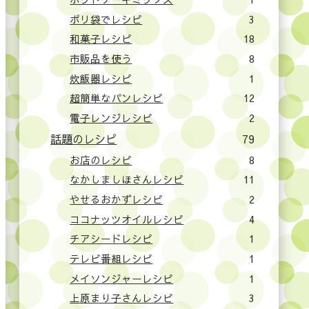
ポリ袋でレシピ
3
和菓子レシピ
18
市販品を使う
8
炊飯器レシピ
1
超簡単なパンレシピ
12
電子レンジレシピ
2
話題のレシピ
79
お店のレシピ
8
なかしましほさんレシピ
11
やせるおかずレシピ
2
ココナッツオイルレシピ
4
チアシードレシピ
1
テレビ番組レシピ
1
メイソンジャーレシピ
1
上原まり子さんレシピ
3