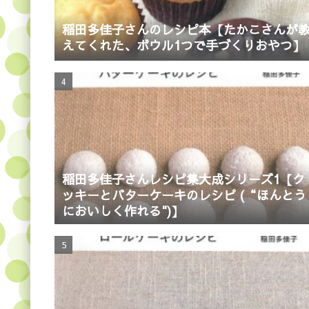
稲田多佳子さんのレシピ本【たかこさんが
えてくれた、ボウル1つで手づくりおやつ】
稲田多佳子さんレシピ集大成シリーズ1【ク
ッキーとバターケーキのレシピ (“ほんとう
においしく作れる")】