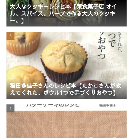
大人なクッキーレシピ本【菜食菓子店 オイ
ル、スパイス、ハーブで作る大人のクッキ
ー。】
稲田多佳子さんのレシピ本【たかこさんが教
えてくれた、ボウル1つで手づくりおやつ】