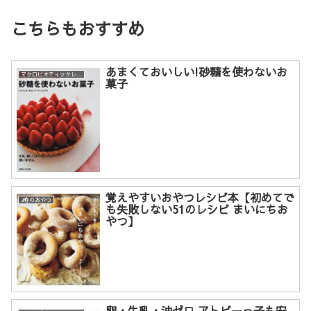
こちらもおすすめ
あまくておいしい!砂糖を使わないお
マクロビオティックレシピ
菓子
覚えやすいおやつレシピ本【初めてで
3時のおやつ
も失敗しない51のレシピ まいにちお
やつ】
卵・牛乳・油ゼロ アトピーっ子も安