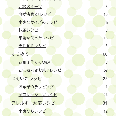
北欧スイーツ
3
卵が決めて!レシピ
10
小さなサイズのレシピ
5
抹茶レシピ
3
果物を使ったレシピ
16
男性向きレシピ
3
はじめて
60
お菓子作りのQ&A
3
初心者向きお菓子レシピ
57
よそいきレシピ
25
お菓子のラッピング
1
デコレーションレシピ
24
アレルギー対応レシピ
31
小麦なしレシピ
12