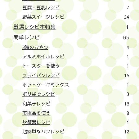
豆腐・豆乳レシピ
7
野菜スイーツレシピ
24
厳選レシピ本特集
1
簡単レシピ
65
3時のおやつ
4
アルミホイルレシピ
1
トースターを使う
1
フライパンレシピ
15
ホットケーキミックス
1
ポリ袋でレシピ
3
和菓子レシピ
18
市販品を使う
8
炊飯器レシピ
1
超簡単なパンレシピ
12